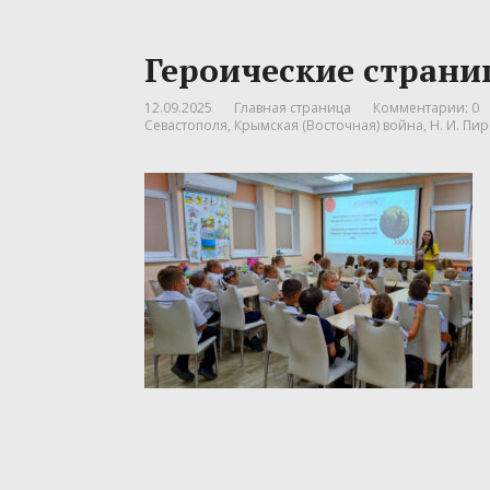
Героические стран
12.09.2025
Главная страница
Комментарии: 0
Севастополя
,
Крымская (Восточная) война
,
Н. И. Пи