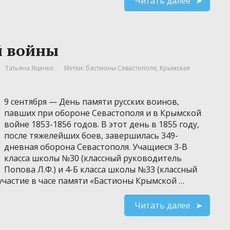
Читать далее
й войны
Татьяна Яценко
Метки:
бастионы Севастополя
,
Крымская
9 сентября — День памяти русских воинов,
павших при обороне Севастополя и в Крымской
войне 1853-1856 годов. В этот день в 1855 году,
после тяжелейших боев, завершилась 349-
дневная оборона Севастополя. Учащиеся 3-В
класса школы №30 (классный руководитель
Попова Л.Ф.) и 4-Б класса школы №33 (классный
участие в часе памяти «Бастионы Крымской …
Читать далее