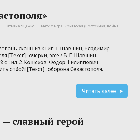
астополя»
Татьяна Яценко
Метки:
игра
,
Крымская (Восточная) война
зованы сканы из книг: 1. Шавшин, Владимир
я [Текст] : очерки, эссе / В. Г. Шавшин. —
 с. : ил. 2. Конюхов, Федор Филиппович
ить отбой! [Текст] : оборона Севастополя,
Читать далее
 — славный герой