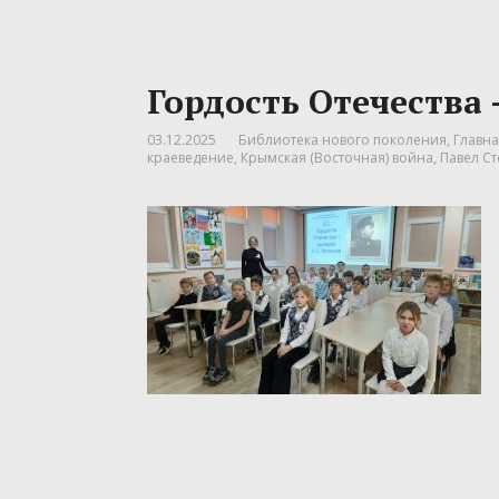
Гордость Отечества
03.12.2025
Библиотека нового поколения
,
Главна
краеведение
,
Крымская (Восточная) война
,
Павел С