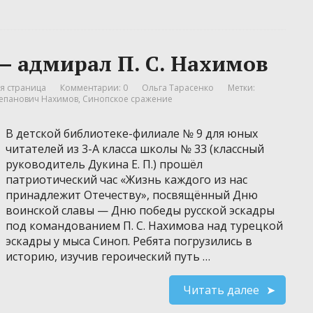
 — адмирал П. С. Нахимов
я страница
Комментарии: 0
Ольга Тарасенко
Метки:
тепанович Нахимов
,
Синопское сражение
В детской библиотеке-филиале № 9 для юных
читателей из 3-А класса школы № 33 (классный
руководитель Дукина Е. П.) прошёл
патриотический час «Жизнь каждого из нас
принадлежит Отечеству», посвящённый Дню
воинской славы — Дню победы русской эскадры
под командованием П. С. Нахимова над турецкой
эскадры у мыса Синоп. Ребята погрузились в
историю, изучив героический путь …
Читать далее