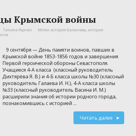
ицы Крымской войны
Татьяна Яценко
Метки:
история Балаклавы
,
история
рогов
9 сентября — День памяти воинов, павших в
Крымской войне 1853-1856 годов и завершения
Первой героической обороны Севастополя.
Учащиеся 4-А класса (классный руководитель
Дихтярёва Я. В.) и 4-Б класса школы №30 (классный
руководитель Галаева И. Н.), 4-А класса школы
№33 (классный руководитель Васина И. М.)
расширили знания об истории родного города,
познакомившись с историей …
Читать далее