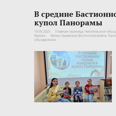
В средине Бастионн
купол Панорамы
19.05.2025
Главная страница
,
Читательское объед
Яценко
Метки:
Крымская (Восточная) война
,
Пано
объединение