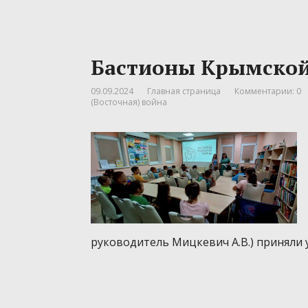
Бастионы Крымско
09.09.2024
Главная страница
Комментарии: 0
(Восточная) война
руководитель Мицкевич А.В.) приняли 