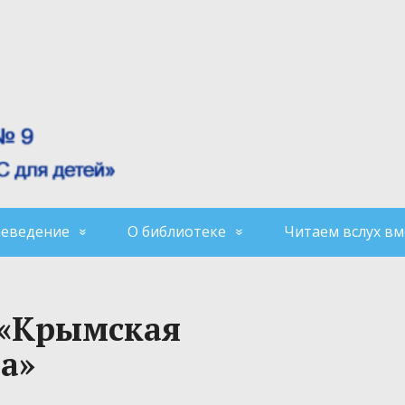
аеведение
О библиотеке
Читаем вслух вм
 «Крымская
а»