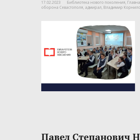
17.02.2023
Библиотека нового поколения
,
Главна
оборона Севастополя
,
адмирал
,
Владимир Корнил
Павел Степанович Н