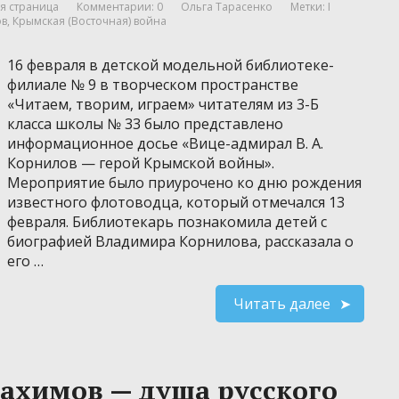
я страница
Комментарии: 0
Ольга Тарасенко
Метки:
I
ов
,
Крымская (Восточная) война
16 февраля в детской модельной библиотеке-
филиале № 9 в творческом пространстве
«Читаем, творим, играем» читателям из 3-Б
класса школы № 33 было представлено
информационное досье «Вице-адмирал В. А.
Корнилов — герой Крымской войны».
Мероприятие было приурочено ко дню рождения
известного флотоводца, который отмечался 13
февраля. Библиотекарь познакомила детей с
биографией Владимира Корнилова, рассказала о
его …
Читать далее
ахимов — душа русского