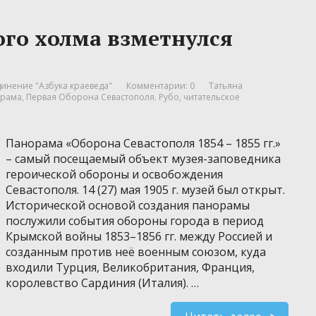
ого холма взметнулся
инение "Азбука краеведа"
Комментарии: 0
Татьяна
рама
,
Первая Оборона Севастополя. Рубо
,
читательское
Панорама «Оборона Севастополя 1854 – 1855 гг.»
– самый посещаемый объект музея-заповедника
героической обороны и освобождения
Севастополя. 14 (27) мая 1905 г. музей был открыт.
Исторической основой создания панорамы
послужили события обороны города в период
Крымской войны 1853–1856 гг. между Россией и
созданным против неё военным союзом, куда
входили Турция, Великобритания, Франция,
королевство Сардиния (Италия). …