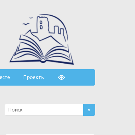
есте
Проекты