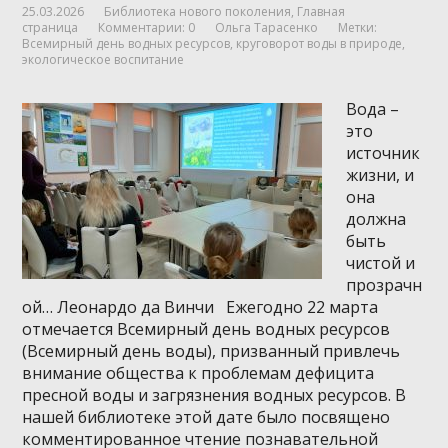
25.03.2026
Библиотека нового поколения
,
Главная
страница
Комментарии: 0
Ольга Тарасенко
Метки:
Всемирный день водных ресурсов
,
круговорот воды в природе
,
экологическое воспитание
Вода –
это
источник
жизни, и
она
должна
быть
чистой и
прозрачн
ой… Леонардо да Винчи Ежегодно 22 марта
отмечается Всемирный день водных ресурсов
(Всемирный день воды), призванный привлечь
внимание общества к проблемам дефицита
пресной воды и загрязнения водных ресурсов. В
нашей библиотеке этой дате было посвящено
комментированное чтение познавательной