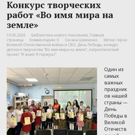
Конкурс творческих
работ «Во имя мира на
земле»
10.05.2026
Библиотека нового поколения
,
Главная
страница
Комментарии: 0
Оксана Шевченко
Метки:
герои
Великой Отечественной войны и СВО
,
День Победы
,
конкурс
детского творчества "Во имя мира на земле"
,
патриотический
проект "Я знаю! Я горжусь!"
Один из
самых
важных
праздник
ов нашей
страны —
День
Победы в
Великой
Отечеств