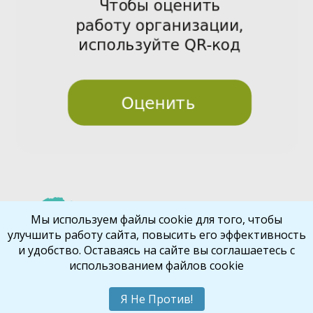
Pre
Nex
Мы используем файлы cookie для того, чтобы
улучшить работу сайта, повысить его эффективность
vio
t
и удобство. Оставаясь на сайте вы соглашаетесь с
us
использованием файлов cookie
Библиокрай
© 2026
Все права защищены
Шаблон от
WP Puzzle
Я Не Против!