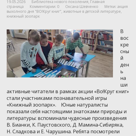
19.05.2026
Библиотека нового поколения
,
Главная
страница
Комментарии: 0
Оксана Шевченко
Метки:
акция
выхолного дня "ВО!Круг книг"
,
животные в детской литературе
,
книжный зоопарк
В
вос
кре
сны
й
ден
ь
на
ши
активные читатели в рамках акции «Во!Круг книг»
стали участниками познавательной игры
«Книжный зоопарк». Юные натуралисты
показали себя настоящими знатоками природы и
литературы: вспоминали чудесные произведения
В. Бианки, К. Паустовского, Д. Мамина‑Сибиряка,
Н. Сладкова и Е. Чарушина. Ребята посмотрели