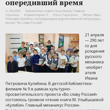
опередивший время
21.04.2025
Библиотека нового поколения
,
Главная
страница
Комментарии: 0
Ольга Тарасенко
Метки:
Иван
Петрович Кулибин
,
популяризация художественной литературы
,
проект "Во славу России!"
21 апреля
— 290 лет
со дня
рождения
русского
механика
-изобрет
ателя
Ивана
Петровича Кулибина. В детской библиотеке-
филиале № 9 в рамках культурно-
просветительского проекта «Во славу России!»
состоялось громкое чтение книги М. Улыбышевой
«Кулибин. Главный механикус России».