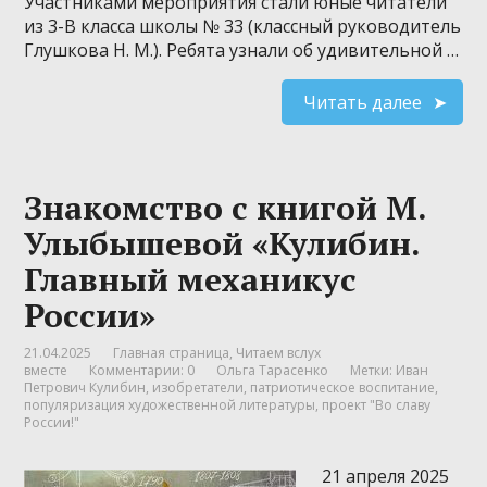
Участниками мероприятия стали юные читатели
из 3-В класса школы № 33 (классный руководитель
Глушкова Н. М.). Ребята узнали об удивительной …
Читать далее
Знакомство с книгой М.
Улыбышевой «Кулибин.
Главный механикус
России»
21.04.2025
Главная страница
,
Читаем вслух
вместе
Комментарии: 0
Ольга Тарасенко
Метки:
Иван
Петрович Кулибин
,
изобретатели
,
патриотическое воспитание
,
популяризация художественной литературы
,
проект "Во славу
России!"
21 апреля 2025