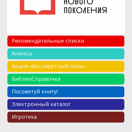
Рекомендательные списки
Анонсы
Акция «Бессмертный полк»
БиблиоСправочка
Посоветуй книгу!
Электронный каталог
Игротека