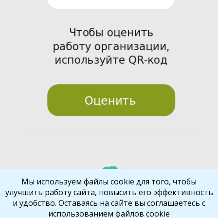
Pre
Nex
Мы используем файлы cookie для того, чтобы
улучшить работу сайта, повысить его эффективность
vio
t
и удобство. Оставаясь на сайте вы соглашаетесь с
us
использованием файлов cookie
Библиокрай
© 2026