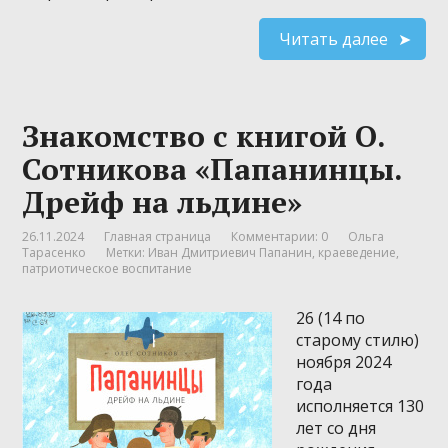
Читать далее
Знакомство с книгой О.
Сотникова «Папанинцы.
Дрейф на льдине»
26.11.2024
Главная страница
Комментарии: 0
Ольга
Тарасенко
Метки:
Иван Дмитриевич Папанин
,
краеведение
,
патриотическое воспитание
26 (14 по
старому стилю)
ноября 2024
года
исполняется 130
лет со дня