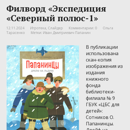
Филворд «Экспедиция
«Северный полюс-1»
12.11.2024
Игротека
,
Слайдер
Комментарии: 0
Ольга
Тарасенко
Метки:
Иван Дмитриевич Папанин
В публикации
использована
скан-копия
изображения из
издания
книжного
фонда
библиотеки-
филиала № 9
ГБУК «ЦБС для
детей»:
Сотников О.
Папанинцы.
Дрейф на