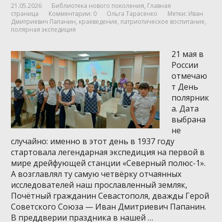
21.05.2026
Библиотека нового поколения
,
Главная
страница
Комментарии: 0
Ольга Тарасенко
Метки:
Иван
Дмитриевич Папанин
,
краеведение
,
патриотическое воспитание
,
полярная экспедиция
21 мая в
России
отмечаю
т День
полярник
а. Дата
выбрана
не
случайно: именно в этот день в 1937 году
стартовала легендарная экспедиция на первой в
мире дрейфующей станции «Северный полюс-1».
А возглавлял ту самую четвёрку отчаянных
исследователей наш прославленный земляк,
Почётный гражданин Севастополя, дважды Герой
Советского Союза — Иван Дмитриевич Папанин.
В преддверии праздника в нашей …