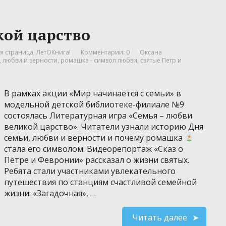
кой царство
я страница
,
ЛетОКнига!
Комментарии: 0
Оксана
,
любви и верности
,
ромашка - символ любви
,
святые Петр и
В рамках акции «Мир начинается с семьи» в
модельной детской библиотеке-филиале №9
состоялась Литературная игра «Семья – любви
великой царство». Читатели узнали историю Дня
семьи, любви и верности и почему ромашка
стала его символом. Видеорепортаж «Сказ о
Пётре и Февронии» рассказал о жизни святых.
Ребята стали участниками увлекательного
путешествия по станциям счастливой семейной
жизни: «Загадочная», …
Читать далее