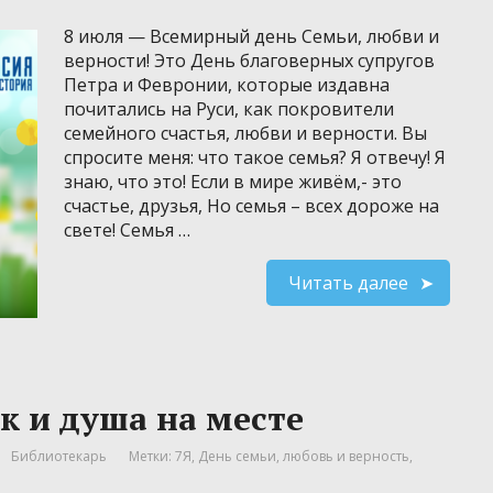
8 июля — Всемирный день Семьи, любви и
верности! Это День благоверных супругов
Петра и Февронии, которые издавна
почитались на Руси, как покровители
семейного счастья, любви и верности. Вы
спросите меня: что такое семья? Я отвечу! Я
знаю, что это! Если в мире живём,- это
счастье, друзья, Но семья – всех дороже на
свете! Семья …
Читать далее
ак и душа на месте
Библиотекарь
Метки:
7Я
,
День семьи
,
любовь и верность
,