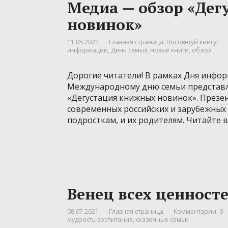
Медиа — обзор «Де
новинок»
11.05.2022
Главная страница
,
Посоветуй книгу!
информации
,
День семьи
,
новые книги
,
обзор
Дорогие читатели! В рамках Дня инфо
Международному дню семьи представ
«Дегустация книжных новинок». Презен
современных российских и зарубежных 
подросткам, и их родителям. Читайте 
Венец всех ценност
08.07.2021
Главная страница
Комментарии: 0
мудрость воспитания
,
сказочные семьи