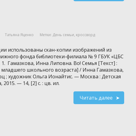
Татьяна Яценко
Метки:
День семьи
,
кроссворд
ции использованы скан-копии изображений из
нижного фонда библиотеки-филиала № 9 ГБУК «ЦБС
: 1. Гамазкова, Инна Липовна. Во! Семья [Текст] :
ля младшего школьного возраста] / Инна Гамазкова,
 ; художник Ольга Ионайтис. — Москва : Детская
2015. — 14, [2] с. : цв. ил.
Читать далее