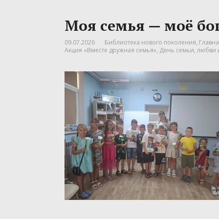
Моя семья — моё бо
09.07.2026
Библиотека нового поколения
,
Главна
Акция «Вместе дружная семья»
,
День семьи
,
любви 