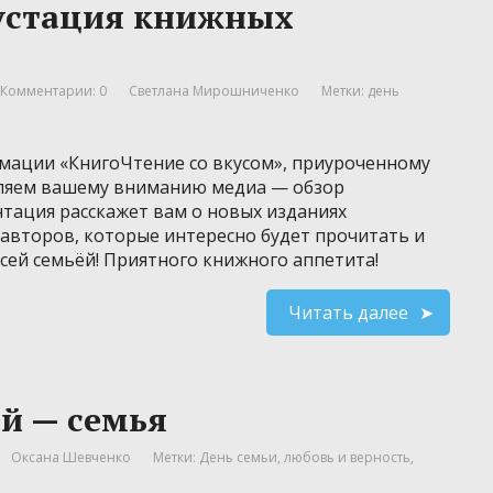
густация книжных
Комментарии: 0
Светлана Мирошниченко
Метки:
день
рмации «КнигоЧтение со вкусом», приуроченному
ляем вашему вниманию медиа — обзор
тация расскажет вам о новых изданиях
авторов, которые интересно будет прочитать и
всей семьёй! Приятного книжного аппетита!
Читать далее
ей — семья
Оксана Шевченко
Метки:
День семьи
,
любовь и верность
,