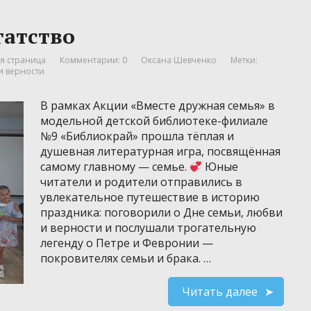
гатство
я страница
Комментарии: 0
Оксана Шевченко
Метки:
и верности
В рамках Акции «Вместе дружная семья» в
модельной детской библиотеке-филиале
№9 «Библиокрай» прошла тёплая и
душевная литературная игра, посвящённая
самому главному — семье.
Юные
читатели и родители отправились в
увлекательное путешествие в историю
праздника: поговорили о Дне семьи, любви
и верности и послушали трогательную
легенду о Петре и Февронии —
покровителях семьи и брака. …
Читать далее