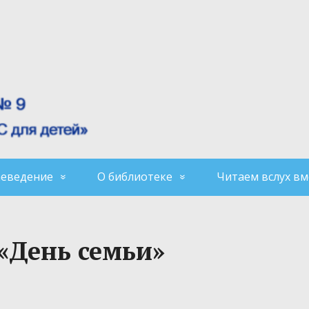
аеведение
О библиотеке
Читаем вслух вм
 «День семьи»