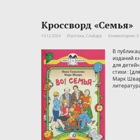
Кроссворд «Семья»
10.12.2024
Игротека
,
Слайдер
Комментарии: 0
В публика
изданий к
для детей»
стихи : [д
Марк Шварц
литература, 