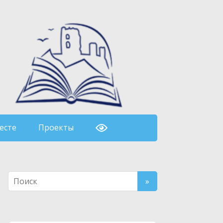
есте
Проекты