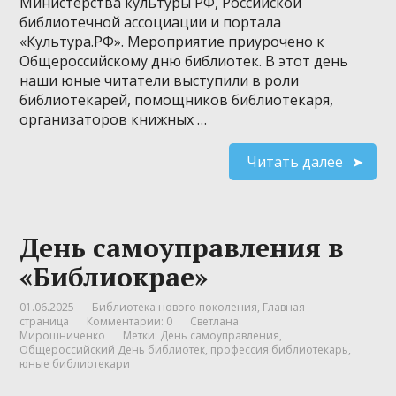
Министерства культуры РФ, Российской
библиотечной ассоциации и портала
«Культура.РФ». Мероприятие приурочено к
Общероссийскому дню библиотек. В этот день
наши юные читатели выступили в роли
библиотекарей, помощников библиотекаря,
организаторов книжных …
Читать далее
День самоуправления в
«Библиокрае»
01.06.2025
Библиотека нового поколения
,
Главная
страница
Комментарии: 0
Светлана
Мирошниченко
Метки:
День самоуправления
,
Общероссийский День библиотек
,
профессия библиотекарь
,
юные библиотекари