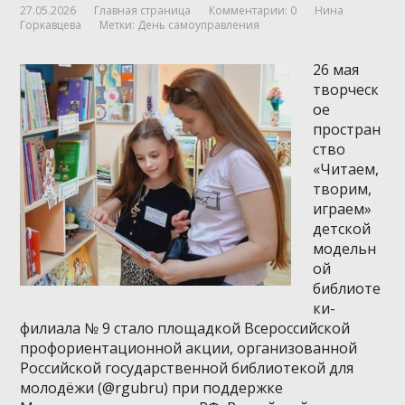
27.05.2026
Главная страница
Комментарии: 0
Нина
Горкавцева
Метки:
День самоуправления
26 мая
творческ
ое
простран
ство
«Читаем,
творим,
играем»
детской
модельн
ой
библиоте
ки-
филиала № 9 стало площадкой Всероссийской
профориентационной акции, организованной
Российской государственной библиотекой для
молодёжи (@rgubru) при поддержке