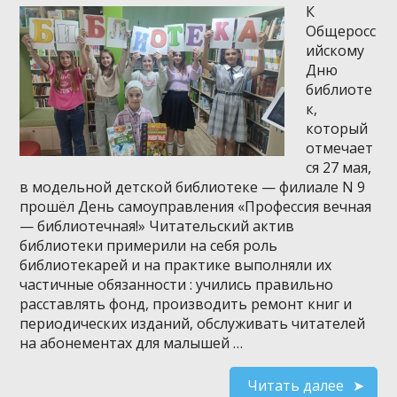
К
Общеросс
ийскому
Дню
библиоте
к,
который
отмечает
ся 27 мая,
в модельной детской библиотеке — филиале N 9
прошёл День самоуправления «Профессия вечная
— библиотечная!» Читательский актив
библиотеки примерили на себя роль
библиотекарей и на практике выполняли их
частичные обязанности : учились правильно
расставлять фонд, производить ремонт книг и
периодических изданий, обслуживать читателей
на абонементах для малышей …
Читать далее