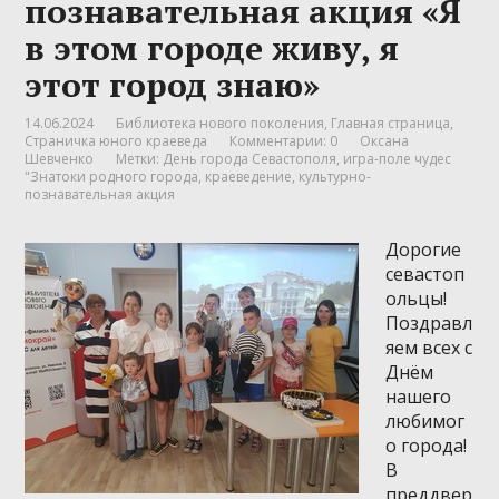
познавательная акция «Я
в этом городе живу, я
этот город знаю»
14.06.2024
Библиотека нового поколения
,
Главная страница
,
Страничка юного краеведа
Комментарии: 0
Оксана
Шевченко
Метки:
День города Севастополя
,
игра-поле чудес
"Знатоки родного города
,
краеведение
,
культурно-
познавательная акция
Дорогие
севастоп
ольцы!
Поздравл
яем всех с
Днём
нашего
любимог
о города!
В
преддвер