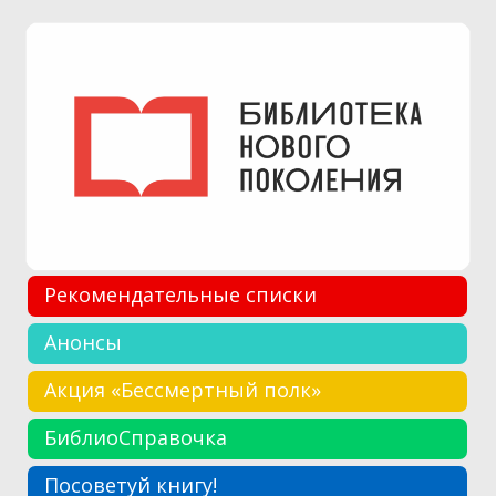
Рекомендательные списки
Анонсы
Акция «Бессмертный полк»
БиблиоСправочка
Посоветуй книгу!