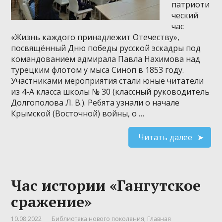
патриоти
ческий
час
«Жизнь каждого принадлежит Отечеству»,
посвящённый Дню победы русской эскадры под
командованием адмирала Павла Нахимова над
турецким флотом у мыса Синоп в 1853 году.
Участниками мероприятия стали юные читатели
из 4-А класса школы № 30 (классный руководитель
Долгополова Л. В.). Ребята узнали о начале
Крымской (Восточной) войны, о …
Читать далее
Час истории «Гангутское
сражение»
10.08.2022
Библиотека нового поколения
,
Главная