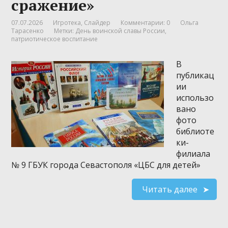
сражение»
07.07.2026
Игротека
,
Слайдер
Комментарии: 0
Ольга
Тарасенко
Метки:
День воинской славы России
,
патриотическое воспитание
В
публикац
ии
использо
вано
фото
библиоте
ки-
филиала
№ 9 ГБУК города Севастополя «ЦБС для детей»
Читать далее