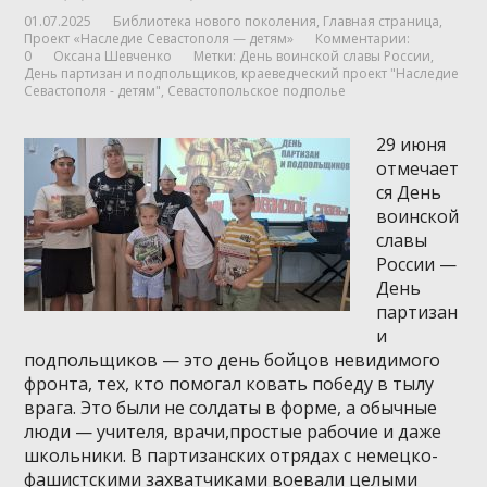
01.07.2025
Библиотека нового поколения
,
Главная страница
,
Проект «Наследие Севастополя — детям»
Комментарии:
0
Оксана Шевченко
Метки:
День воинской славы России
,
День партизан и подпольщиков
,
краеведческий проект "Наследие
Севастополя - детям"
,
Севастопольское подполье
29 июня
отмечает
ся День
воинской
славы
России —
День
партизан
и
подпольщиков — это день бойцов невидимого
фронта, тех, кто помогал ковать победу в тылу
врага. Это были не солдаты в форме, а обычные
люди — учителя, врачи,простые рабочие и даже
школьники. В партизанских отрядах с немецко-
фашистскими захватчиками воевали целыми