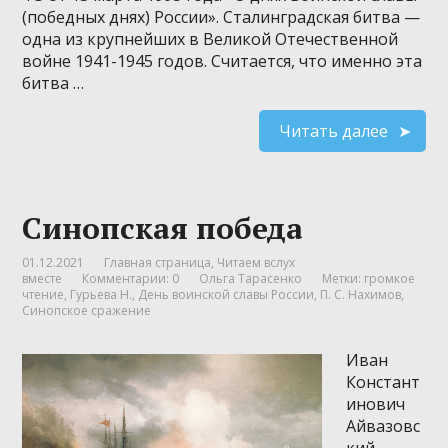
(победных днях) России». Сталинградская битва —
одна из крупнейших в Великой Отечественной
войне 1941-1945 годов. Считается, что именно эта
битва …
Читать далее
Синопская победа
01.12.2021
Главная страница
,
Читаем вслух
вместе
Комментарии: 0
Ольга Тарасенко
Метки:
громкое
чтение
,
Гурьева Н.
,
День воинской славы России
,
П. С. Нахимов
,
Синопское сражение
Иван
Констант
инович
Айвазовс
кий.