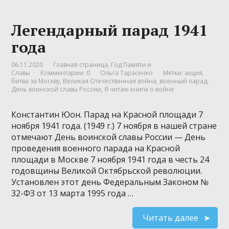
Легендарный парад 1941
года
06.11.2020
Главная страница
,
Год Памяти и
Славы
Комментарии: 0
Ольга Тарасенко
Метки:
акция
,
битва за Москву
,
Великая Отечественная война
,
военный парад
,
День воинской славы России
,
Я читаю книги о войне
Константин Юон. Парад на Красной площади 7
ноября 1941 года. (1949 г.) 7 ноября в нашей стране
отмечают День воинской славы России — День
проведения военного парада на Красной
площади в Москве 7 ноября 1941 года в честь 24
годовщины Великой Октябрьской революции.
Установлен этот день Федеральным Законом №
32-ФЗ от 13 марта 1995 года …
Читать далее