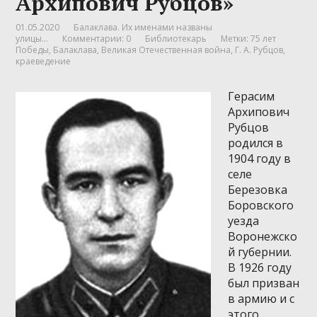
Архипович Рубцов»
01.05.2020
Балаклава. Их именами названы
улицы...
Комментарии: 0
Библиотекарь
Метки:
75 лет
Победы
,
Балаклава
,
Великая Отечественная война
,
Г. А. Рубцов
,
краеведение
Герасим
Архипович
Рубцов
родился в
1904 году в
селе
Березовка
Боровского
уезда
Воронежско
й губернии.
В 1926 году
был призван
в армию и с
этого