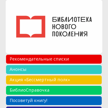
Рекомендательные списки
Анонсы
Акция «Бессмертный полк»
БиблиоСправочка
Посоветуй книгу!