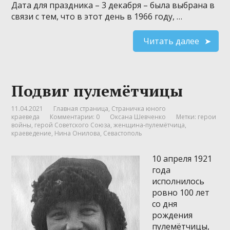
Дата для праздника – 3 декабря – была выбрана в
связи с тем, что в этот день в 1966 году, …
Читать далее
Подвиг пулемётчицы
11.04.2021
Главная страница
,
Страничка юного
краеведа
Комментарии: 0
Оксана Шевченко
Метки:
герои
войны
,
герой Советского Союза
,
женщина-пулемётчица
,
краеведение
,
Нина Онилова
,
Севастополь
10 апреля 1921
года
исполнилось
ровно 100 лет
со дня
рождения
пулемётчицы,