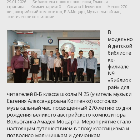
29.01.2026
Библиотека нового поколения
,
Главная
страница
Комментарии: 0
Оксана Шевченко
Метки:
270
лет
,
австрийский композитор
,
В.А.Моцарт
,
Музыкальный час
,
эстетическое воспитание
В
модельно
й детской
библиоте
ке-
филиале
N9
«Библиок
рай» для
читателей 8-Б класса школы N 25 (учитель музыки
Евгения Александровна Коптенко) состоялся
музыкальный час, посвящённый 270‑летию со дня
рождения великого австрийского композитора
Вольфганга Амадея Моцарта. Мероприятие стало
настоящим путешествием в эпоху классицизма и
позволило мальчишкам и девчонкам