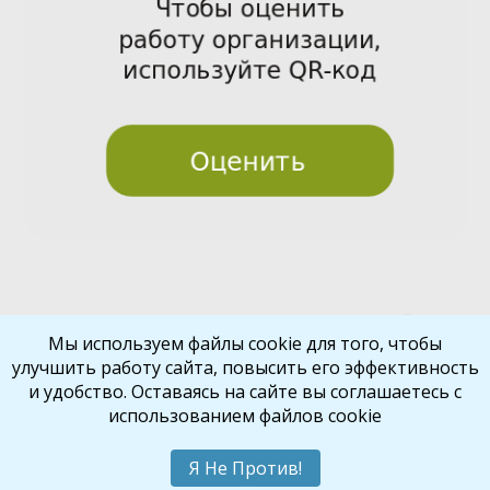
Pre
Nex
Мы используем файлы cookie для того, чтобы
улучшить работу сайта, повысить его эффективность
vio
t
и удобство. Оставаясь на сайте вы соглашаетесь с
us
использованием файлов cookie
Библиокрай
© 2026
Все права защищены
Шаблон от
WP Puzzle
Я Не Против!