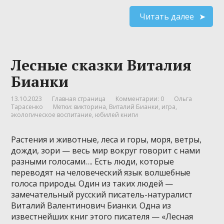
Читать далее
Лесные сказки Виталия
Бианки
13.10.2023
Главная страница
Комментарии: 0
Ольга
Тарасенко
Метки:
викторина
,
Виталий Бианки
,
игра
,
экологическое воспитание
,
юбилей книги
Растения и животные, леса и горы, моря, ветры,
дожди, зори — весь мир вокруг говорит с нами
разными голосами…. Есть люди, которые
переводят на человеческий язык волшебные
голоса природы. Один из таких людей —
замечательный русский писатель-натуралист
Виталий Валентинович Бианки. Одна из
известнейших книг этого писателя — «Лесная