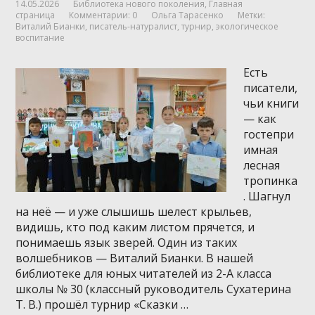
14.05.2026
Библиотека нового поколения
,
Главная
страница
Комментарии: 0
Ольга Тарасенко
Метки:
Виталий Бианки
,
писатель-натуралист
,
турнир
,
экологическое
воспитание
Есть
писатели,
чьи книги
— как
гостепри
имная
лесная
тропинка
. Шагнул
на неё — и уже слышишь шелест крыльев,
видишь, кто под каким листом прячется, и
понимаешь язык зверей. Один из таких
волшебников — Виталий Бианки. В нашей
библиотеке для юных читателей из 2-А класса
школы № 30 (классный руководитель Сухатерина
Т. В.) прошёл турнир «Сказки …