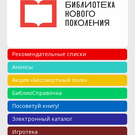
Рекомендательные списки
Анонсы
Акция «Бессмертный полк»
БиблиоСправочка
Посоветуй книгу!
Электронный каталог
Игротека