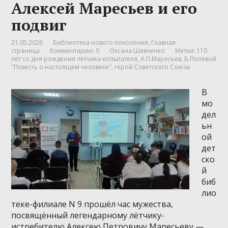
Алексей Маресьев и его
подвиг
21.05.2026
Библиотека нового поколения
,
Главная
страница
Комментарии: 0
Оксана Шевченко
Метки:
110
лет со дня рождения летчика-испытателя
,
А.П.Маресьев
,
Б.Полевой
"Повесть о настоящем человеке"
,
герой Советского Союза
В
мо
дел
ьн
ой
дет
ско
й
биб
лио
теке-филиале N 9 прошёл час мужества,
посвящённый легендарному лётчику-
истребителю Алексею Петровичу Маресьеву —