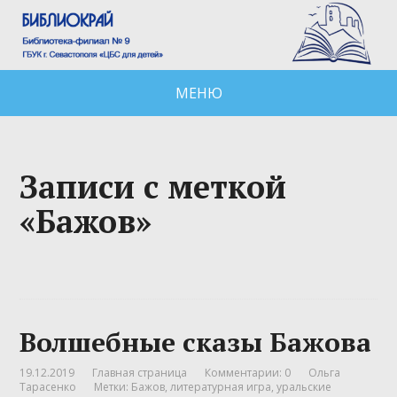
МЕНЮ
Записи с меткой
«Бажов»
Волшебные сказы Бажова
19.12.2019
Главная страница
Комментарии: 0
Ольга
Тарасенко
Метки:
Бажов
,
литературная игра
,
уральские