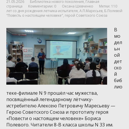
21.05.2026
Библиотека нового поколения
,
Главная
страница
Комментарии: 0
Оксана Шевченко
Метки:
110
лет со дня рождения летчика-испытателя
,
А.П.Маресьев
,
Б.Полевой
"Повесть о настоящем человеке"
,
герой Советского Союза
В
мо
дел
ьн
ой
дет
ско
й
биб
лио
теке-филиале N 9 прошёл час мужества,
посвящённый легендарному лётчику-
истребителю Алексею Петровичу Маресьеву —
Герою Советского Союза и прототипу героя
«Повести о настоящем человеке» Бориса
Полевого. Читатели 8-В класса школы N 33 им.