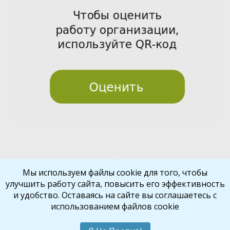
Pre
Nex
Мы используем файлы cookie для того, чтобы
улучшить работу сайта, повысить его эффективность
vio
t
и удобство. Оставаясь на сайте вы соглашаетесь с
us
использованием файлов cookie
Библиокрай
© 2026
Все права защищены
Шаблон от
WP Puzzle