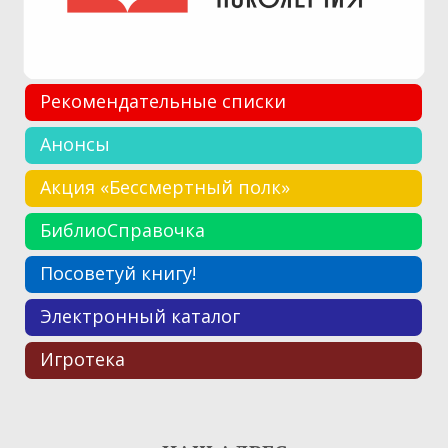
Рекомендательные списки
Анонсы
Акция «Бессмертный полк»
БиблиоСправочка
Посоветуй книгу!
Электронный каталог
Игротека