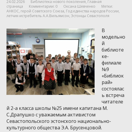
24.02.2026
Библиотека нового поколения
,
Главная
страница
Комментарии: 0
Оксана Шевченко
Метки:
АНКОС
,
герой Советского Союза
,
Год единства народов России
,
летчик-истребитель А.А.Вильямсон
,
Эстонцы Севастополя
В
модельно
й
библиоте
ке-
филиале
№9
«Библиок
рай»
состоялас
ь встреча
читателе
й 2-а класса школы №25 имени капитана М.
С.Драпушко с уважаемым активистом
Севастопольского эстонского национально-
культурного общества Э.А. Брусенцовой.