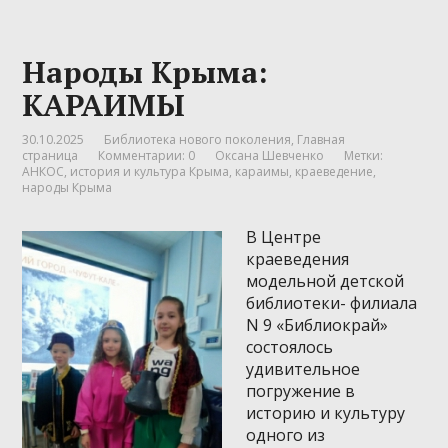
Народы Крыма:
КАРАИМЫ
30.10.2025
Библиотека нового поколения
,
Главная
страница
Комментарии: 0
Оксана Шевченко
Метки:
АНКОС
,
история и культура Крыма
,
караимы
,
краеведение
,
народы Крыма
В Центре
краеведения
модельной детской
библиотеки- филиала
N 9 «Библиокрай»
состоялось
удивительное
погружение в
историю и культуру
одного из