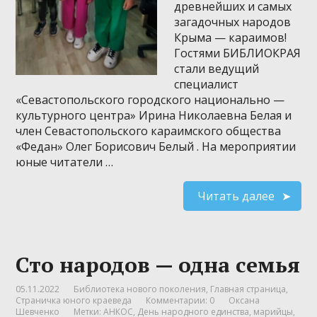
древнейших и самых
загадочных народов
Крыма — караимов!
Гостями БИБЛИОКРАЯ
стали ведущий
специалист
«Севастопольского городского национально —
культурного центра» Ирина Николаевна Белая и
член Севастопольского караимского общества
«Федан» Олег Борисович Белый . На мероприятии
юные читатели …
Читать далее
Сто народов — одна семья
05.11.2022
Библиотека нового поколения
,
Главная страница
,
Страничка юного краеведа
Комментарии: 0
Оксана
Шевченко
Метки:
АНКОС
,
День народного единства
,
марийцы
,