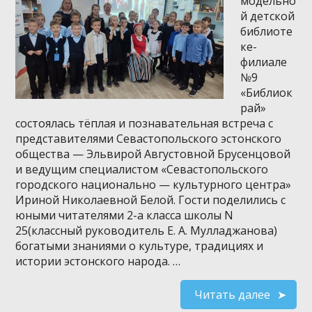
модельно
й детской
библиоте
ке-
филиале
№9
«Библиок
рай»
состоялась тёплая и познавательная встреча с
представителями Севастопольского эстонского
общества — Эльвирой Августовной Брусенцовой
и ведущим специалистом «Севастопольского
городского национально — культурного центра»
Ириной Николаевной Белой. Гости поделились с
юными читателями 2-а класса школы N
25(классный руководитель Е. А. Мулладжанова)
богатыми знаниями о культуре, традициях и
истории эстонского народа. …
Читать далее