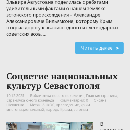
Эльвира Августовна поделилась с ребятами
удивительными фактами о нашем земляке
эстонского происхождения – Александре
Александровиче Вильямсоне, которому Крым
открыл дорогу к званию одного из легендарных
советских асов. …
Читать далее
Соцветие национальных
культур Севастополя
10.12.2025
Библиотека нового поколения
,
Главная страница
,
Страничка юного краеведа
Комментарии: 0
Оксана
Шевченко
Метки:
АНКОС
,
краеведение
,
крым
многонациональный
,
народы Крыма
,
эстонцы
В