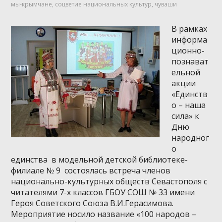
мы-крымчане
,
соцветие национальных культур
,
чуваши
В рамках
информа
ционно-
познават
ельной
акции
«Единств
о – наша
сила» к
Дню
народног
о
единства в модельной детской библиотеке-
филиале № 9 состоялась встреча членов
национально-культурных обществ Севастополя с
читателями 7-х классов ГБОУ СОШ № 33 имени
Героя Советского Союза В.И.Герасимова.
Мероприятие носило название «100 народов –