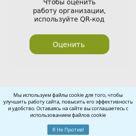
Pre
Nex
Мы используем файлы cookie для того, чтобы
улучшить работу сайта, повысить его эффективность
vio
t
и удобство. Оставаясь на сайте вы соглашаетесь с
us
использованием файлов cookie
Библиокрай
© 2026
Все права защищены
Шаблон от
WP Puzzle
Я Не Против!