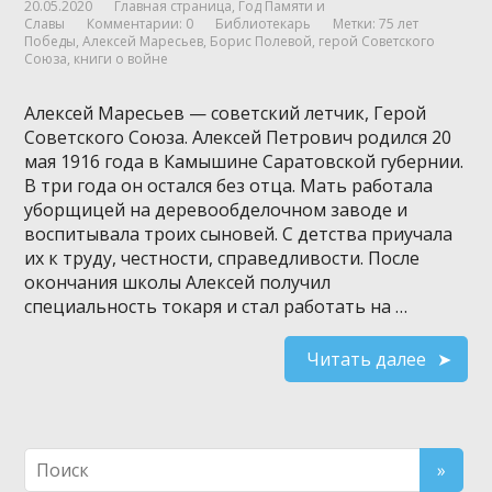
20.05.2020
Главная страница
,
Год Памяти и
Славы
Комментарии: 0
Библиотекарь
Метки:
75 лет
Победы
,
Алексей Маресьев
,
Борис Полевой
,
герой Советского
Союза
,
книги о войне
Алексей Маресьев — советский летчик, Герой
Советского Союза. Алексей Петрович родился 20
мая 1916 года в Камышине Саратовской губернии.
В три года он остался без отца. Мать работала
уборщицей на деревообделочном заводе и
воспитывала троих сыновей. С детства приучала
их к труду, честности, справедливости. После
окончания школы Алексей получил
специальность токаря и стал работать на …
Читать далее