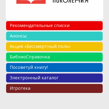
Рекомендательные списки
Анонсы
Акция «Бессмертный полк»
БиблиоСправочка
Посоветуй книгу!
Электронный каталог
Игротека