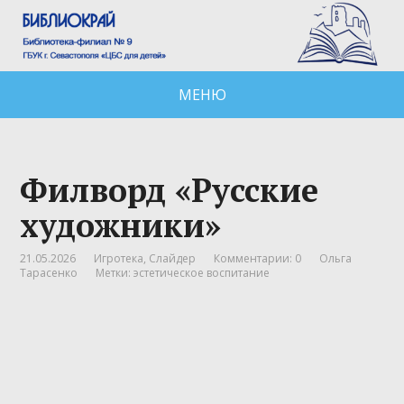
МЕНЮ
Филворд «Русские
художники»
21.05.2026
Игротека
,
Слайдер
Комментарии: 0
Ольга
Тарасенко
Метки:
эстетическое воспитание