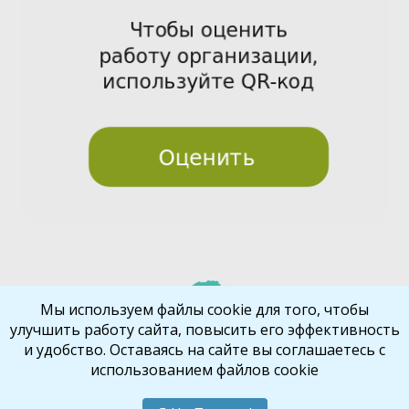
Pre
Nex
Мы используем файлы cookie для того, чтобы
улучшить работу сайта, повысить его эффективность
vio
t
и удобство. Оставаясь на сайте вы соглашаетесь с
us
использованием файлов cookie
Библиокрай
© 2026
Все права защищены
Шаблон от
WP Puzzle