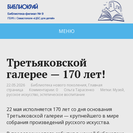
МЕНЮ
Третьяковской
галерее — 170 лет!
22.05.2026
Библиотека нового поколения
,
Главная
страница
Комментарии: 0
Ольга Тарасенко
Метки:
Музей
,
русское искусство
,
эстетическое воспитание
22 мая исполняется 170 лет со дня основания
Третьяковской галереи — крупнейшего в мире
собрания произведений русского искусства.