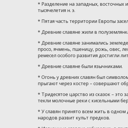
* Разделение на западных, восточных 
тысячелетия н. э.
* Пятая часть территории Европы засе
* Древние славяне жили в полуземлянк
* Древние славяне занимались землед
просо, ячмень, пшеницу, рожь, овес, л
ремесел особого развития достигли лит
* Древние славяне были язычниками.
* Огонь у древних славян был символо
прыгают через костер – совершают обр
* Тридесятое царство из сказок – это 
текли молочные реки с кисельными бер
* У славян принято всем жить в одном 
народов развит культ предков.