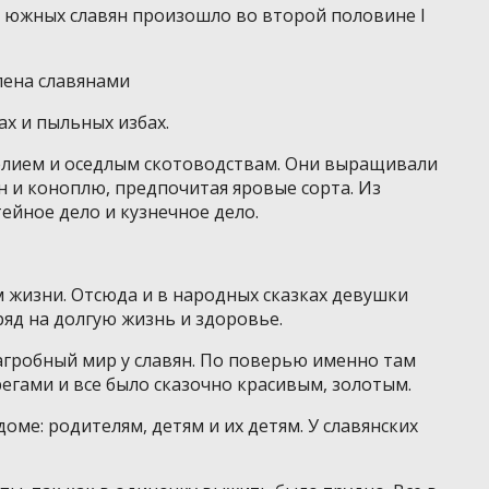
и южных славян произошло во второй половине I
лена славянами
ах и пыльных избах.
елием и оседлым скотоводствам. Они выращивали
ен и коноплю, предпочитая яровые сорта. Из
ейное дело и кузнечное дело.
м жизни. Отсюда и в народных сказках девушки
яд на долгую жизнь и здоровье.
загробный мир у славян. По поверью именно там
егами и все было сказочно красивым, золотым.
доме: родителям, детям и их детям. У славянских