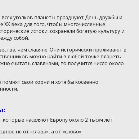
о всех уголков планеты празднуют День дружбы и
е XX века для того, чтобы многочисленные
торические истоки, сохраняли богатую культуру и
ежду собой.
ества, чем славяне. Они исторически проживают в
ественников можно найти в любой точке планеты.
ожно считать славянами, то получится число около
 помнят свои корни и хотя бы косвенно
нности.
ы:
 которые населяют Европу около 2 тысяч лет.
дное не от «слава», а от «слово»