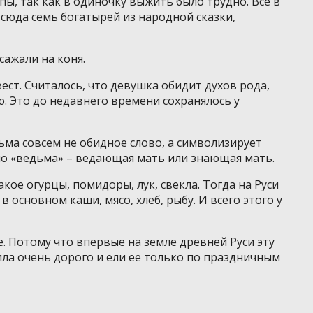
пы, так как в одиночку выжить было трудно. Все в
тсюда семь богатырей из народной сказки,
сажали на коня.
ест. Считалось, что девушка обидит духов рода,
ю. Это до недавнего времени сохранялось у
ьма совсем не обидное слово, а символизирует
о «ведьма» – ведающая мать или знающая мать.
такое огурцы, помидоры, лук, свекла. Тогда на Руси
 основном каши, мясо, хлеб, рыбу. И всего этого у
е. Потому что впервые на земле древней Руси эту
ила очень дорого и ели ее только по праздничным