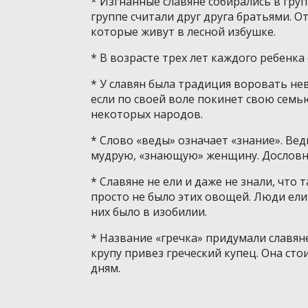
* Изгнанные славяне собирались в груп
группе считали друг друга братьями. О
которые живут в лесной избушке.
* В возрасте трех лет каждого ребенка 
* У славян была традиция воровать нев
если по своей воле покинет свою семь
некоторых народов.
* Слово «веды» означает «знание». Вед
мудрую, «знающую» женщину. Дословн
* Славяне не ели и даже не знали, что 
просто не было этих овощей. Люди ели в
них было в изобилии.
* Название «гречка» придумали славян
крупу привез греческий купец. Она сто
дням.