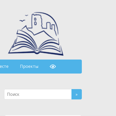
есте
Проекты