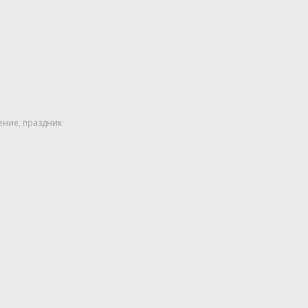
ение
,
праздник