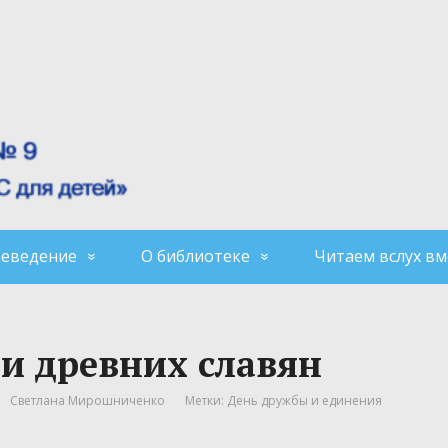
аеведение
О библиотеке
Читаем вслух вм
и древних славян
Светлана Мирошниченко
Метки:
День дружбы и единения