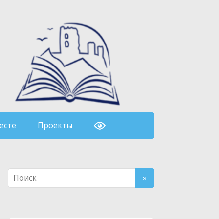
есте
Проекты