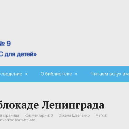
аеведение
О библиотеке
Читаем вслух вм
 блокаде Ленинграда
я страница
Комментарии: 0
Оксана Шевченко
Метки:
ическое воспитание