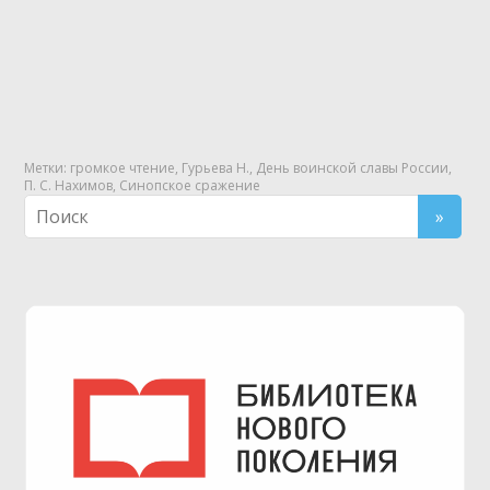
Метки:
громкое чтение
,
Гурьева Н.
,
День воинской славы России
,
П. С. Нахимов
,
Синопское сражение