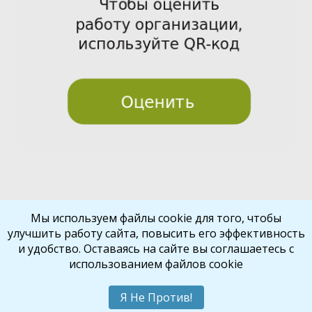
Pre
Nex
Мы используем файлы cookie для того, чтобы
улучшить работу сайта, повысить его эффективность
vio
t
и удобство. Оставаясь на сайте вы соглашаетесь с
us
использованием файлов cookie
Библиокрай
© 2026
Все права защищены
Шаблон от
WP Puzzle
Я Не Против!