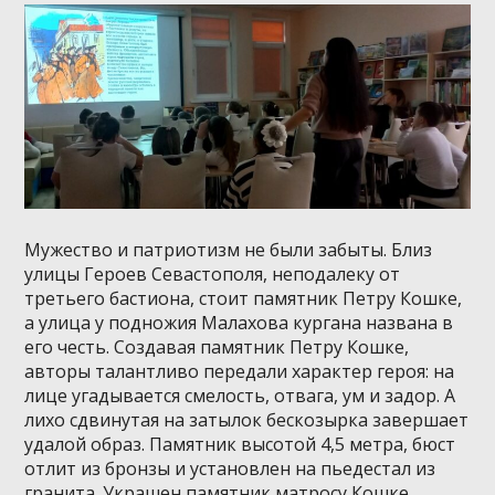
Мужество и патриотизм не были забыты. Близ
улицы Героев Севастополя, неподалеку от
третьего бастиона, стоит памятник Петру Кошке,
а улица у подножия Малахова кургана названа в
его честь. Создавая памятник Петру Кошке,
авторы талантливо передали характер героя: на
лице угадывается смелость, отвага, ум и задор. А
лихо сдвинутая на затылок бескозырка завершает
удалой образ. Памятник высотой 4,5 метра, бюст
отлит из бронзы и установлен на пьедестал из
гранита. Украшен памятник матросу Кошке