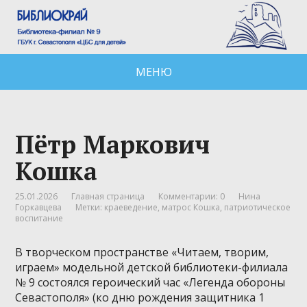
МЕНЮ
Пётр Маркович
Кошка
25.01.2026
Главная страница
Комментарии: 0
Нина
Горкавцева
Метки:
краеведение
,
матрос Кошка
,
патриотическое
воспитание
В творческом пространстве «Читаем, творим,
играем» модельной детской библиотеки-филиала
№ 9 состоялся героический час «Легенда обороны
Севастополя» (ко дню рождения защитника 1