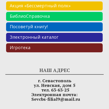
Акция «Бессмертный полк»
БиблиоСправочка
Посоветуй книгу!
Электронный каталог
Игротека
НАШ АДРЕС
г. Севастополь
ул. Невская, дом 5
тел. 63-63-25
Электронная почта:
Sevcbs-filial9@mail.ru