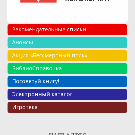
Рекомендательные списки
Анонсы
Акция «Бессмертный полк»
БиблиоСправочка
Посоветуй книгу!
Электронный каталог
Игротека