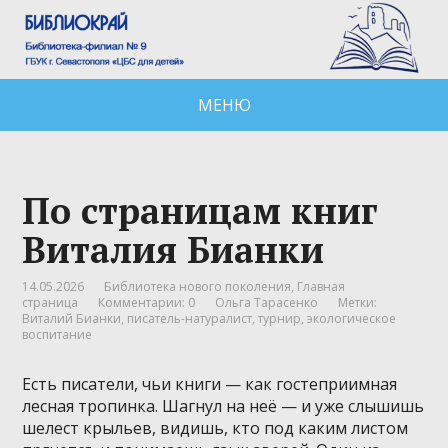
МЕНЮ
По страницам книг
Виталия Бианки
14.05.2026
Библиотека нового поколения
,
Главная
страница
Комментарии: 0
Ольга Тарасенко
Метки:
Виталий Бианки
,
писатель-натуралист
,
турнир
,
экологическое
воспитание
Есть писатели, чьи книги — как гостеприимная
лесная тропинка. Шагнул на неё — и уже слышишь
шелест крыльев, видишь, кто под каким листом