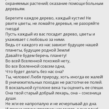
охраняемых растений; оказание помощи больным
деревьям.
Берегите каждое дерево, каждый кустик! Не
рвите цветы, не ломайте деревья, не разоряйте
гнезда!
Пусть каждый из вас посадит дерево, цветы и
ухаживает с любовью за ними.
Ведь от каждого из нас зависит будущее нашей
планеты, будущее родной Земли!
Давайте будем беречь планету!
Во всей Вселенной похожей нету,
Во все Вселенной совсем одна,
Что будет делать без нас она?
Ты, человек! Любя природу, хоть иногда ее жалей!
В уничижительных походах не растопчи ее полей.
В вокзальной сутолоке века ты оценить ее спеши.
Она твой старый добрый лекарь, она – союзница
души.
Не жги ее напропалую и не исчерпывай до дна.
И помни истину простую: нас много, а она одна!