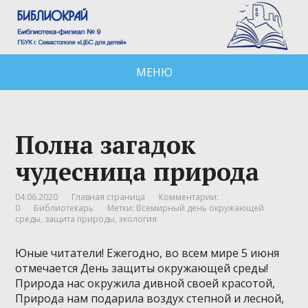
МЕНЮ
Полна загадок
чудесница природа
04.06.2020
Главная страница
Комментарии:
0
Библиотекарь
Метки:
Всемирный день окружающей
среды
,
защита природы
,
экология
Юные читатели! Ежегодно, во всем мире 5 июня
отмечается День защиты окружающей среды!
Природа нас окружила дивной своей красотой,
Природа нам подарила воздух степной и лесной,