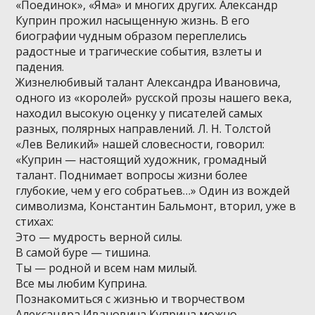
«Поединок», «Яма» и многих других. Александр
Куприн прожил насыщенную жизнь. В его
биографии чудным образом переплелись
радостные и трагические события, взлеты и
падения.
Жизнелюбивый талант Александра Ивановича,
одного из «королей» русской прозы нашего века,
находил высокую оценку у писателей самых
разных, полярных направлений. Л. Н. Толстой
«Лев Великий» нашей словесности, говорил:
«Куприн — настоящий художник, громадный
талант. Поднимает вопросы жизни более
глубокие, чем у его собратьев…» Один из вождей
символизма, Константин Бальмонт, вторил, уже в
стихах:
Это — мудрость верной силы.
В самой буре — тишина.
Ты — родной и всем нам милый.
Все мы любим Куприна.
Познакомиться с жизнью и творчеством
Александра Ивановича Куприна можно,