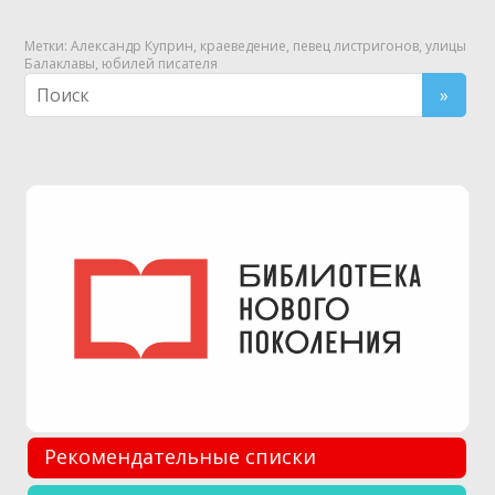
Метки:
Александр Куприн
,
краеведение
,
певец листригонов
,
улицы
Балаклавы
,
юбилей писателя
Рекомендательные списки