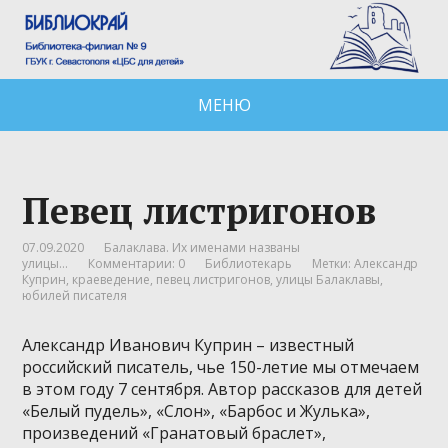
МЕНЮ
Певец листригонов
07.09.2020
Балаклава. Их именами названы
улицы...
Комментарии: 0
Библиотекарь
Метки:
Александр
Куприн
,
краеведение
,
певец листригонов
,
улицы Балаклавы
,
юбилей писателя
Александр Иванович Куприн – известный
российский писатель, чье 150-летие мы отмечаем
в этом году 7 сентября. Автор рассказов для детей
«Белый пудель», «Слон», «Барбос и Жулька»,
произведений «Гранатовый браслет»,