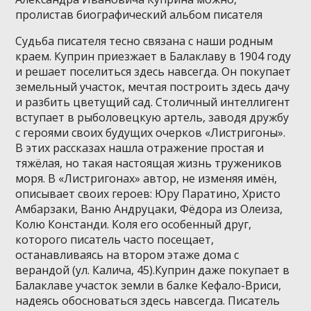
пролистав биографический альбом писателя
Судьба писателя тесно связана с наши родным
краем. Куприн приезжает в Балаклаву в 1904 году
и решает поселиться здесь навсегда. Он покупает
земельный участок, мечтая построить здесь дачу
и разбить цветущий сад. Столичный интеллигент
вступает в рыболовецкую артель, заводя дружбу
с героями своих будущих очерков «Листригоны».
В этих рассказах нашла отражение простая и
тяжёлая, но такая настоящая жизнь тружеников
моря. В «Листригонах» автор, не изменяя имён,
описывает своих героев: Юру Паратино, Христо
Амбарзаки, Ваню Андруцаки, Фёдора из Олеиза,
Колю Констанди. Коля его особенный друг,
которого писатель часто посещает,
останавливаясь на втором этаже дома с
верандой (ул. Калича, 45).Куприн даже покупает в
Балаклаве участок земли в балке Кефало-Вриси,
надеясь обосноваться здесь навсегда. Писатель