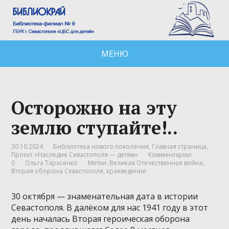
МЕНЮ
Осторожно на эту
землю ступайте!..
30.10.2024
Библиотека нового поколения
,
Главная страница
,
Проект «Наследие Севастополя — детям»
Комментарии:
0
Ольга Тарасенко
Метки:
Великая Отечественная война
,
Вторая оборона Севастополя
,
краеведение
30 октября — знаменательная дата в истории
Севастополя. В далёком для нас 1941 году в этот
день началась Вторая героическая оборона