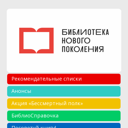
Рекомендательные списки
Анонсы
Акция «Бессмертный полк»
БиблиоСправочка
Посоветуй книгу!