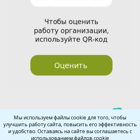
Pre
Nex
Мы используем файлы cookie для того, чтобы
улучшить работу сайта, повысить его эффективность
vio
t
и удобство. Оставаясь на сайте вы соглашаетесь с
us
использованием файлов cookie
Библиокрай
© 2026