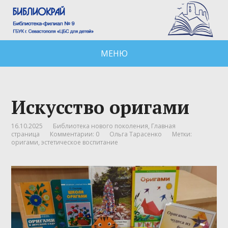
МЕНЮ
Искусство оригами
16.10.2025
Библиотека нового поколения
,
Главная
страница
Комментарии: 0
Ольга Тарасенко
Метки:
оригами
,
эстетическое воспитание