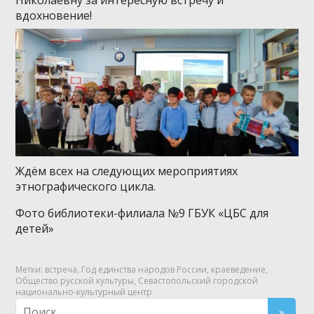
вдохновение!
Ждём всех на следующих мероприятиях
этнографического цикла.
Фото библиотеки-филиала №9 ГБУК «ЦБС для
детей»
Метки:
встреча
,
Год единства народов России
,
краеведение
,
Общество русской культуры
,
Севастопольский городской
национально-культурный центр