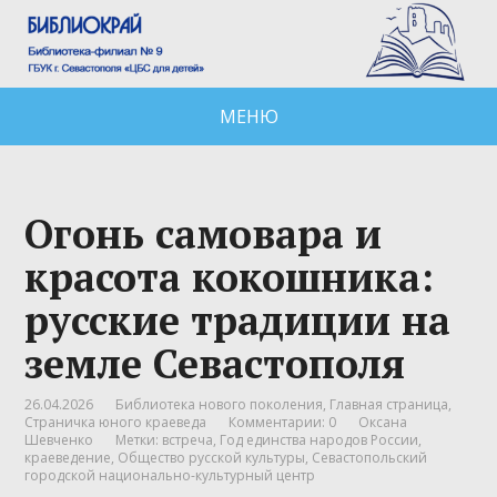
МЕНЮ
Огонь самовара и
красота кокошника:
русские традиции на
земле Севастополя
26.04.2026
Библиотека нового поколения
,
Главная страница
,
Страничка юного краеведа
Комментарии: 0
Оксана
Шевченко
Метки:
встреча
,
Год единства народов России
,
краеведение
,
Общество русской культуры
,
Севастопольский
городской национально-культурный центр