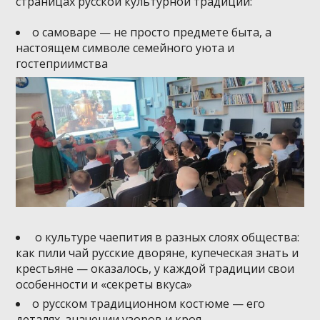
страницах русской культурной традиции:
о самоваре — не просто предмете быта, а
настоящем символе семейного уюта и
гостеприимства
о культуре чаепития в разных слоях общества:
как пили чай русские дворяне, купеческая знать и
крестьяне — оказалось, у каждой традиции свои
особенности и «секреты вкуса»
о русском традиционном костюме — его
деталях, значении узоров и кроя