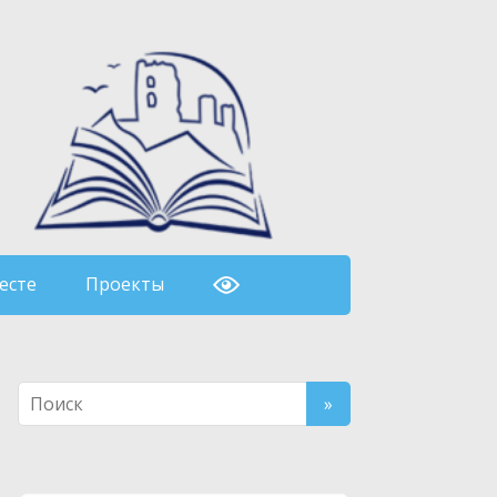
есте
Проекты