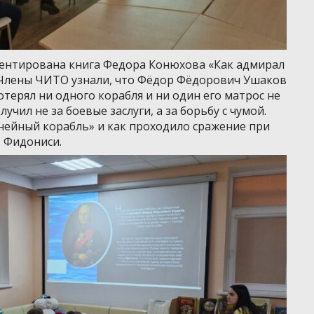
ментирована книга Федора Конюхова «Как адмирал
 Члены ЧИТО узнали, что Фёдор Фёдорович Ушаков
отерял ни одного корабля и ни один его матрос не
учил не за боевые заслуги, а за борьбу с чумой.
инейный корабль» и как проходило сражение при
Фидониси.