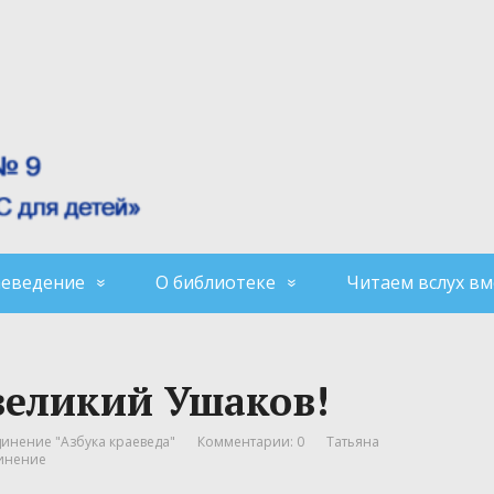
аеведение
О библиотеке
Читаем вслух вм
великий Ушаков!
инение "Азбука краеведа"
Комментарии: 0
Татьяна
динение