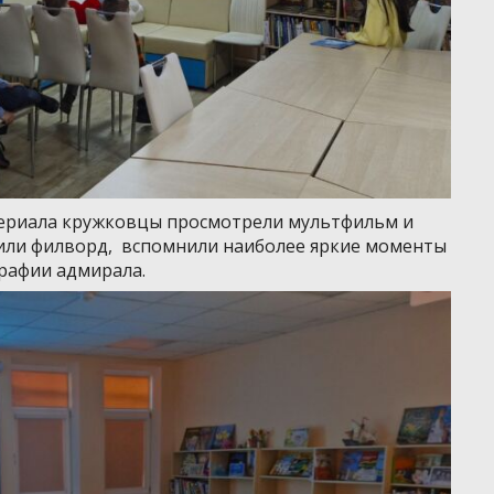
териала кружковцы просмотрели мультфильм и
или филворд, вспомнили наиболее яркие моменты
рафии адмирала.