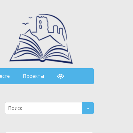
есте
Проекты