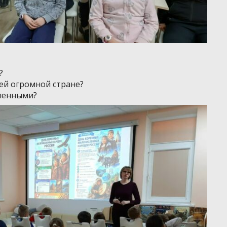
?
ей огромной стране?
сленными?