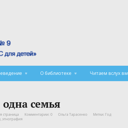
аеведение
О библиотеке
Читаем вслух вм
 одна семья
я страница
Комментарии: 0
Ольга Тарасенко
Метки:
Год
и
,
этнография