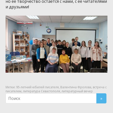
но её творчество остаётся с нами, с её читателями
и друзьями!
Метки:
95-летний юбилей писателя
,
Валентина Фролова
,
встреча с
писателем
,
литература Севастополя
,
литературный вечер