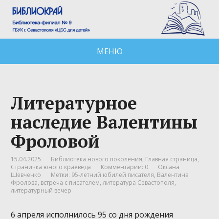
МЕНЮ
Литературное
наследие Валентины
Фроловой
15.04.2025
Библиотека нового поколения
,
Главная страница
,
Страничка юного краеведа
Комментарии: 0
Оксана
Шевченко
Метки:
95-летний юбилей писателя
,
Валентина
Фролова
,
встреча с писателем
,
литература Севастополя
,
литературный вечер
6 апреля исполнилось 95 со дня рождения