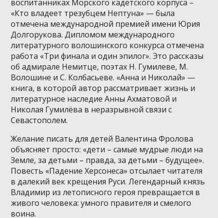
воспитанниках Морского кадетского корпуса –
«Кто владеет трезубцем Нептуна» — была
отмечена международной премией имени Юрия
Долгорукова. Дипломом международного
литературного волошинского конкурса отмечена
работа «Три финала и один эпилог». Это рассказы
об адмирале Немитце, поэтах Н. Гумилеве, М.
Волошине и С. Колбасьеве. «Анна и Николай» —
книга, в которой автор рассматривает жизнь и
литературное наследие Анны Ахматовой и
Николая Гумилёва в неразрывной связи с
Севастополем.
Желание писать для детей Валентина Фролова
объясняет просто: «дети – самые мудрые люди на
Земле, за детьми – правда, за детьми – будущее».
Повесть «Падение Херсонеса» отсылает читателя
в далекий век крещения Руси. Легендарный князь
Владимир из летописного героя превращается в
живого человека: умного правителя и смелого
воина.