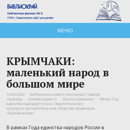
МЕНЮ
КРЫМЧАКИ:
маленький народ в
большом мире
10.04.2026
Библиотека нового поколения
,
Главная
страница
Комментарии: 0
Оксана Шевченко
Метки:
Год
единства народов России
,
Севастопольское
культурно‑просветительское общество крымчаков
«Кърымчахлар»
В рамках Года единства народов России в