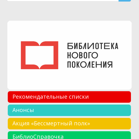
Рекомендательные списки
Анонсы
Акция «Бессмертный полк»
БиблиоСправочка