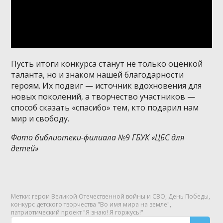
Пусть итоги конкурса станут не только оценкой
таланта, но и знаком нашей благодарности
героям. Их подвиг — источник вдохновения для
новых поколений, а творчество участников —
способ сказать «спасибо» тем, кто подарил нам
мир и свободу.
Фото библиотеки-филиала №9 ГБУК «ЦБС для
детей»
Метки:
герои Великой Отечественной войны и СВО
,
День Победы
,
конкурс детского творчества "Во имя мира на земле"
,
патриотический проект "Я знаю! Я горжусь!"