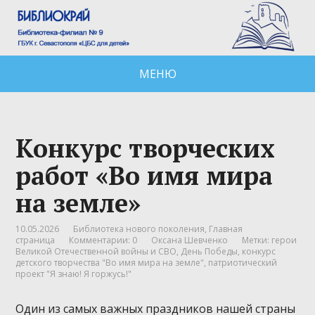
МЕНЮ
Конкурс творческих
работ «Во имя мира
на земле»
10.05.2026
Библиотека нового поколения
,
Главная
страница
Комментарии: 0
Оксана Шевченко
Метки:
герои
Великой Отечественной войны и СВО
,
День Победы
,
конкурс
детского творчества "Во имя мира на земле"
,
патриотический
проект "Я знаю! Я горжусь!"
Один из самых важных праздников нашей страны