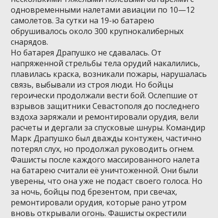
одновременными налетами авиации по 10—12
самолетов. За сутки на 19-ю батарею
обрушивалось около 300 крупнокалиберных
снарядов.
Но батарея Драпушко не сдавалась. От
напряженной стрельбы тела орудий накалились,
плавилась краска, возникали пожары, нарушалась
связь, выбывали из строя люди. Но бойцы
героически продолжали вести бой. Ослепшие от
взрывов защитники Севастополя до последнего
вздоха заряжали и ремонтировали орудия, вели
расчеты и дергали за спусковые шнуры. Командир
Марк Драпушко был дважды контужен, частично
потерял слух, но продолжал руководить огнем.
Фашисты после каждого массированного налета
на батарею считали её уничтоженной. Они были
уверены, что она уже не подаст своего голоса. Но
за ночь, бойцы под брезентом, при свечах,
ремонтировали орудия, которые рано утром
вновь открывали огонь. Фашисты окрестили