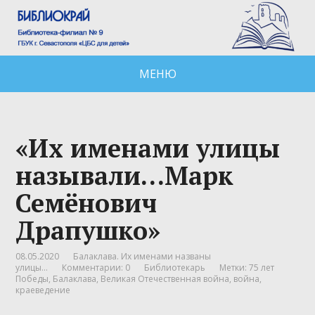
МЕНЮ
«Их именами улицы
называли…Марк
Семёнович
Драпушко»
08.05.2020
Балаклава. Их именами названы
улицы...
Комментарии: 0
Библиотекарь
Метки:
75 лет
Победы
,
Балаклава
,
Великая Отечественная война
,
война
,
краеведение