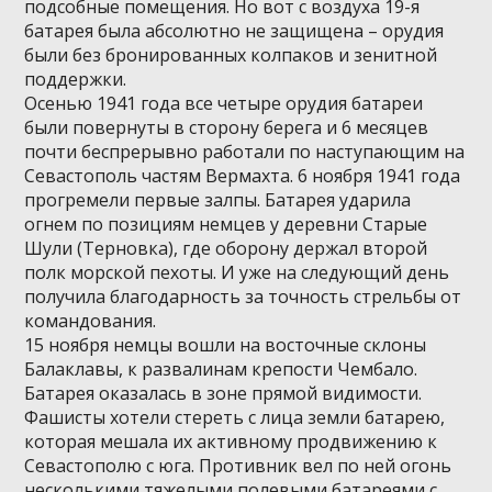
подсобные помещения. Но вот с воздуха 19-я
батарея была абсолютно не защищена – орудия
были без бронированных колпаков и зенитной
поддержки.
Осенью 1941 года все четыре орудия батареи
были повернуты в сторону берега и 6 месяцев
почти беспрерывно работали по наступающим на
Севастополь частям Вермахта. 6 ноября 1941 года
прогремели первые залпы. Батарея ударила
огнем по позициям немцев у деревни Старые
Шули (Терновка), где оборону держал второй
полк морской пехоты. И уже на следующий день
получила благодарность за точность стрельбы от
командования.
15 ноября немцы вошли на восточные склоны
Балаклавы, к развалинам крепости Чембало.
Батарея оказалась в зоне прямой видимости.
Фашисты хотели стереть с лица земли батарею,
которая мешала их активному продвижению к
Севастополю с юга. Противник вел по ней огонь
несколькими тяжелыми полевыми батареями с