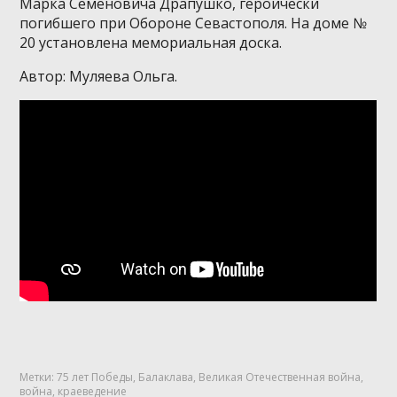
Марка Семеновича Драпушко, героически
погибшего при Обороне Севастополя. На доме №
20 установлена мемориальная доска.
Автор: Муляева Ольга.
Метки:
75 лет Победы
,
Балаклава
,
Великая Отечественная война
,
война
,
краеведение