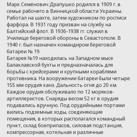
Марк Семёнович Драпушко родился в 1909 г. в
семье рабочего в Винницкой области Украины.
Работал на шахте, затем художником по росписи
фарфора. В 1931 году призван на службу на
Балтийский флот. В 1936-1938 гг. служил в
Училище береговой обороны в Севастополе. В
1940 г. был назначен командиром береговой
батареи № 19.
Батарея №19 находилась на Западном мысе
Балаклавской бухты и предназначалась для
борьбы с крейсерами и крупными кораблями
противника. На вооружении батареи были четыре
155 мм орудия канэ. Дальность огня до 20 км.
Каждое орудия обслуживало по 12 моряков-
артиллеристов. Снаряды весом 52 кг в орудия
подавались вручную. Под орудийными портами
вились подземные ходы, соединяющие
помещения, в которых располагался командный
пункт, склад боеприпасов, силовая подстанция,
компрессорная, котельная и различные