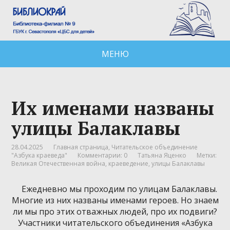
МЕНЮ
Их именами названы
улицы Балаклавы
28.04.2025
Главная страница
,
Читательское объединение
"Азбука краеведа"
Комментарии: 0
Татьяна Яценко
Метки:
Великая Отечественная война
,
краеведение
,
улицы Балаклавы
Ежедневно мы проходим по улицам Балаклавы.
Многие из них названы именами героев. Но знаем
ли мы про этих отважных людей, про их подвиги?
Участники читательского объединения «Азбука