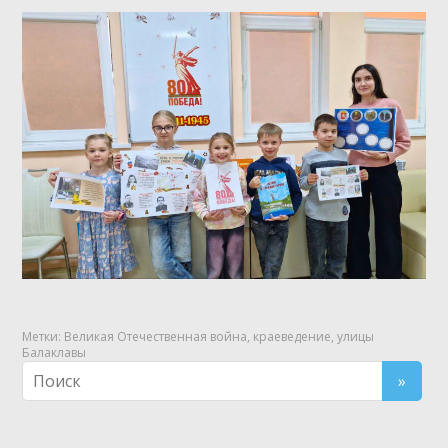
Метки:
Великая Отечественная война
,
краеведение
,
улицы
Балаклавы