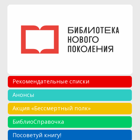
Рекомендательные списки
Анонсы
Акция «Бессмертный полк»
БиблиоСправочка
Посоветуй книгу!