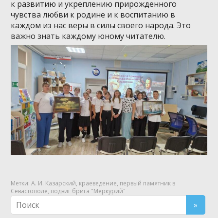
к развитию и укреплению прирожденного
чувства любви к родине и к воспитанию в
каждом из нас веры в силы своего народа. Это
важно знать каждому юному читателю.
Метки:
А. И. Казарский
,
краеведение
,
первый памятник в
Севастополе
,
подвиг брига "Меркурий"