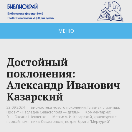
МЕНЮ
Достойный
поклонения:
Александр Иванович
Казарский
23.09.2024
Библиотека нового поколения
,
Главная страница
,
Проект «Наследие Севастополя — детям»
Комментарии:
0
Оксана Шевченко
Метки:
А. И. Казарский
,
краеведение
,
первый памятник в Севастополе
,
подвиг брига "Меркурий"