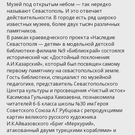
Музей под открытым небом — так нередко
называют Севастополь. И это отвечает
действительности. В городе есть ряд широко
известных музеев, более двух тысяч различных
памятников.
В рамках краеведческого проекта «Наследие
Севастополя — детям» в модельной детской
библиотеке-филиале №9 «Библиокрай» состоялся
исторический час «Достойный поклонения:
А.И.Казарский», который был посвящен самому
первому памятнику на севастопольской земле.
Гость библиотеки, специалист по музейной
педагогике, представитель Севастопольского
Центра культуры и просвещения «Чистый исток»
Касимова Гульнара Хамзаевна, познакомила
читателей 6-Б класса школы №30 им.Героя
Советского Союза А.Г.Рубцова с репродукциями
картин великого русского художника
И.К.Айвазовского «Бриг «Меркурий»,
атакованный двумя турецкими кораблями» и