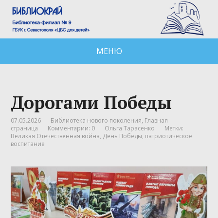
МЕНЮ
Дорогами Победы
07.05.2026
Библиотека нового поколения
,
Главная
страница
Комментарии: 0
Ольга Тарасенко
Метки:
Великая Отечественная война
,
День Победы
,
патриотическое
воспитание