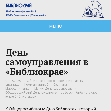
МЕНЮ
День
самоуправления в
«Библиокрае»
01.06.2025
Библиотека нового поколения
,
Главная
страница
Комментарии: 0
Светлана
Мирошниченко
Метки:
День самоуправления
,
Общероссийский День библиотек
,
профессия библиотекарь
,
юные библиотекари
К Общероссийскому Дню библиотек, который