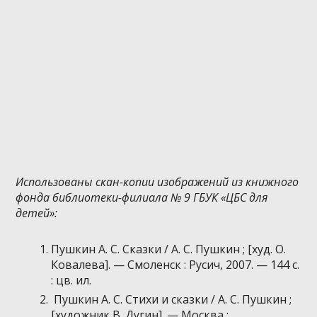
Использованы скан-копии изображений из книжного
фонда библиотеки-филиала № 9 ГБУК «ЦБС для
детей»:
Пушкин А. С. Сказки / А. С. Пушкин ; [худ. О.
Ковалева]. — Смоленск : Русич, 2007. — 144 с.
: цв. ил.
Пушкин А. С. Стихи и сказки / А. С. Пушкин ;
[художник В. Дугин]. — Москва :