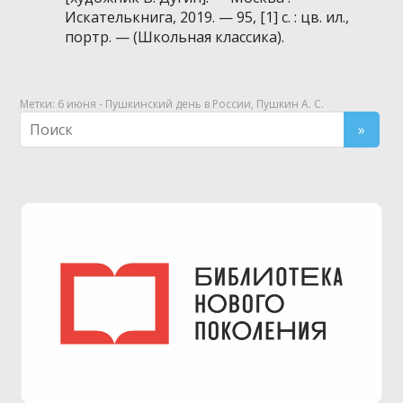
Искателькнига, 2019. — 95, [1] с. : цв. ил.,
портр. — (Школьная классика).
Метки:
6 июня - Пушкинский день в России
,
Пушкин А. С.