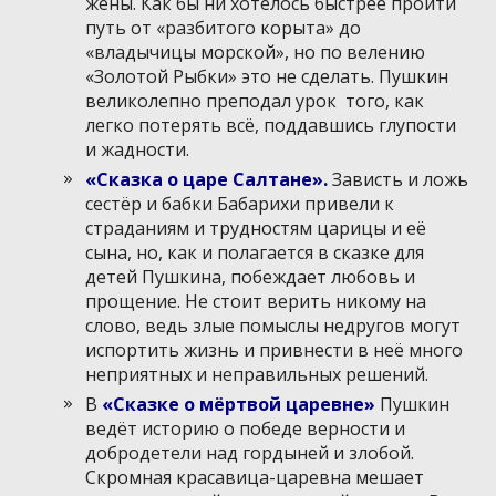
жены. Как бы ни хотелось быстрее пройти
путь от «разбитого корыта» до
«владычицы морской», но по велению
«Золотой Рыбки» это не сделать. Пушкин
великолепно преподал урок того, как
легко потерять всё, поддавшись глупости
и жадности.
«Сказка о царе Салтане».
Зависть и ложь
сестёр и бабки Бабарихи привели к
страданиям и трудностям царицы и её
сына, но, как и полагается в сказке для
детей Пушкина, побеждает любовь и
прощение. Не стоит верить никому на
слово, ведь злые помыслы недругов могут
испортить жизнь и привнести в неё много
неприятных и неправильных решений.
В
«Сказке о мёртвой царевне»
Пушкин
ведёт историю о победе верности и
добродетели над гордыней и злобой.
Скромная красавица-царевна мешает