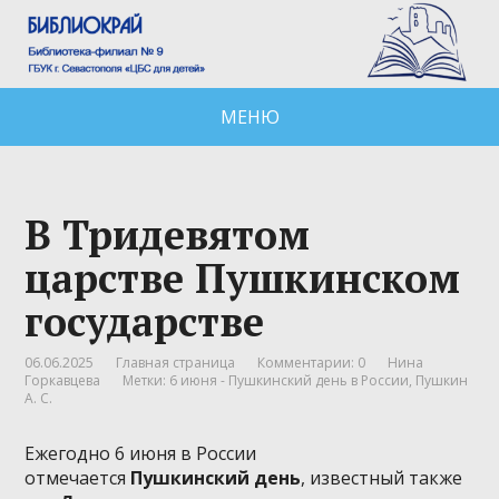
МЕНЮ
В Тридевятом
царстве Пушкинском
государстве
06.06.2025
Главная страница
Комментарии: 0
Нина
Горкавцева
Метки:
6 июня - Пушкинский день в России
,
Пушкин
А. С.
Ежегодно 6 июня в России
отмечается
Пушкинский день
, известный также