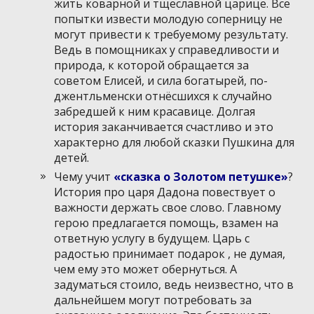
жить коварной и тщеславной царице. Все
попытки извести молодую соперницу не
могут привести к требуемому результату.
Ведь в помощниках у справедливости и
природа, к которой обращается за
советом Елисей, и сила богатырей, по-
джентльменски отнёсшихся к случайно
забредшей к ним красавице. Долгая
история заканчивается счастливо и это
характерно для любой сказки Пушкина для
детей.
Чему учит
«
сказка о Золотом петушке»
?
История про царя Дадона повествует о
важности держать свое слово. Главному
герою предлагается помощь, взамен на
ответную услугу в будущем. Царь с
радостью принимает подарок , не думая,
чем ему это может обернуться. А
задуматься стоило, ведь неизвестно, что в
дальнейшем могут потребовать за