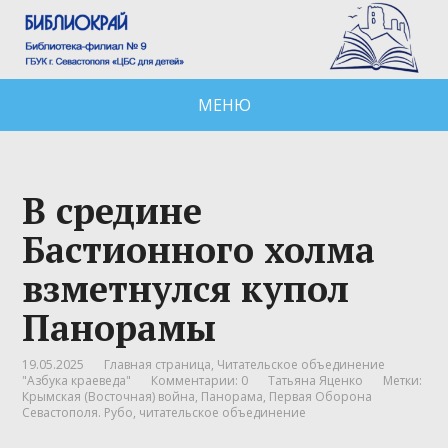
МЕНЮ
В средине
Бастионного холма
взметнулся купол
Панорамы
19.05.2025
Главная страница
,
Читательское объединение
"Азбука краеведа"
Комментарии: 0
Татьяна Яценко
Метки:
Крымская (Восточная) война
,
Панорама
,
Первая Оборона
Севастополя. Рубо
,
читательское объединение