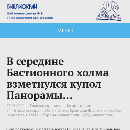
МЕНЮ
В середине
Бастионного холма
взметнулся купол
Панорамы…
27.05.2020
Главная страница
Комментарии:
0
Библиотекарь
Метки:
война
,
Крымская (Восточная) война
,
Панорама
,
Первая Оборона Севастополя. Рубо
,
Севастополь
Севастопольская Панорама, одна из крупнейших