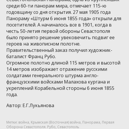
среди 60-ти панорам мира, отмечает 115-ю
годовщину со дня открытия. 27 мая 1905 года
Панораму «Штурм 6 июня 1855 года» открыли для
посетителей. А начиналось все в 1901, когда в
честь 50-летия первой обороны Севастополя
было принято решение увековечить подвиг ее
героев на живописном полотне.
Правительственный заказ получил художник-
баталист Франц Рубо.
Огромное полотно длиной 115 метров и высотой
14 метров изображает отражение русскими
солдатами генерального штурма англо-
французскими войсками Малахова кургана и
укреплений Корабельной стороны 6 июня 1855
года.
Автор: Е.Г.Лукьянова
Метки:
война
,
Крымская (Восточная) война
,
Панорама
,
Первая
Оборона Севастополя. Рубо
,
Севастополь