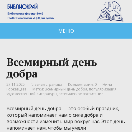
МЕНЮ
Всемирный день
добра
27.11.2025
Главная страница
Комментарии: 0
Нина
Горкавцева
Метки:
Всемирный день добра
,
популяризация
художественной литературы
,
эстетическое воспитание
Всемирный день добра — это особый праздник,
который напоминает нам о силе добра и
возможности изменить мир вокруг нас. Этот день
напоминает нам, чтобы мы умели