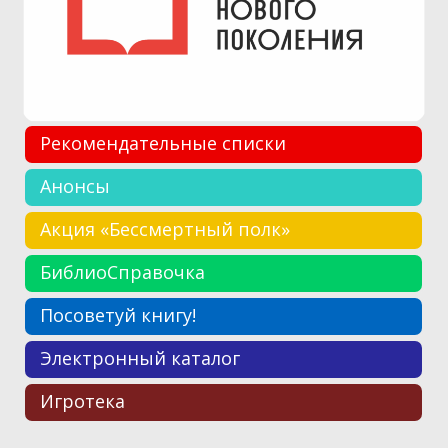
Рекомендательные списки
Анонсы
Акция «Бессмертный полк»
БиблиоСправочка
Посоветуй книгу!
Электронный каталог
Игротека