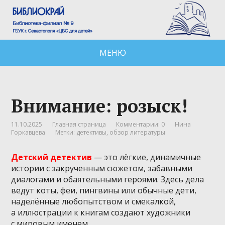
МЕНЮ
Внимание: розыск!
11.10.2025
Главная страница
Комментарии: 0
Нина
Горкавцева
Метки:
детективы
,
обзор литературы
Детский детектив
— это лёгкие, динамичные
истории с закрученным сюжетом, забавными
диалогами и обаятельными героями. Здесь дела
ведут коты, феи, пингвины или обычные дети,
наделённые любопытством и смекалкой,
а иллюстрации к книгам создают художники
с мировым именем.