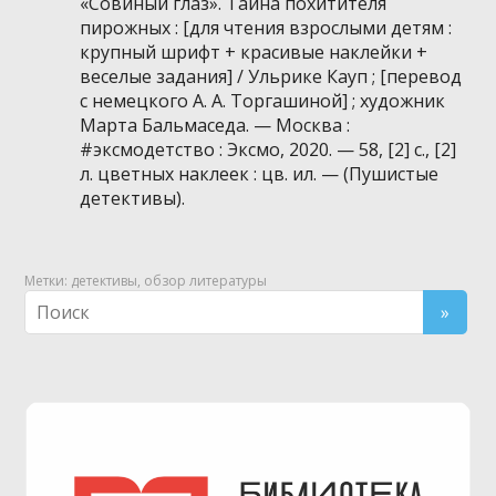
«Совиный глаз». Тайна похитителя
пирожных : [для чтения взрослыми детям :
крупный шрифт + красивые наклейки +
веселые задания] / Ульрике Кауп ; [перевод
с немецкого А. А. Торгашиной] ; художник
Марта Бальмаседа. — Москва :
#эксмодетство : Эксмо, 2020. — 58, [2] с., [2]
л. цветных наклеек : цв. ил. — (Пушистые
детективы).
Метки:
детективы
,
обзор литературы