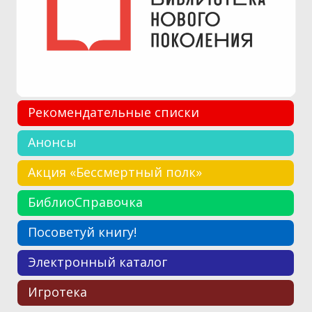
Рекомендательные списки
Анонсы
Акция «Бессмертный полк»
БиблиоСправочка
Посоветуй книгу!
Электронный каталог
Игротека