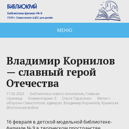
МЕНЮ
Владимир Корнилов
— славный герой
Отечества
17.02.2023
Библиотека нового поколения
,
Главная
страница
Комментарии: 0
Ольга Тарасенко
Метки:
I
оборона Севастополя
,
адмирал
,
Владимир Корнилов
,
Крымская
(Восточная) война
16 февраля в детской модельной библиотеке-
филиале № 9 в творческом пространстве