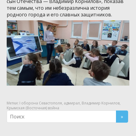
сын Отечества — Владимир Корнилов», показав
тем самым, что им небезразлична история
родного города и его славных защитников.
Метки:
I оборона Севастополя
,
адмирал
,
Владимир Корнилов
,
Крымская (Восточная) война