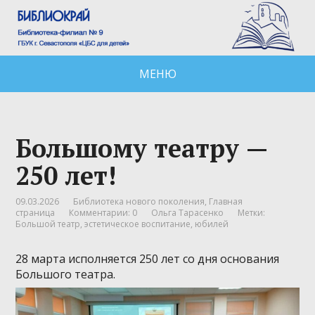
МЕНЮ
Большому театру —
250 лет!
09.03.2026
Библиотека нового поколения
,
Главная
страница
Комментарии: 0
Ольга Тарасенко
Метки:
Большой театр
,
эстетическое воспитание
,
юбилей
28 марта исполняется 250 лет со дня основания
Большого театра.